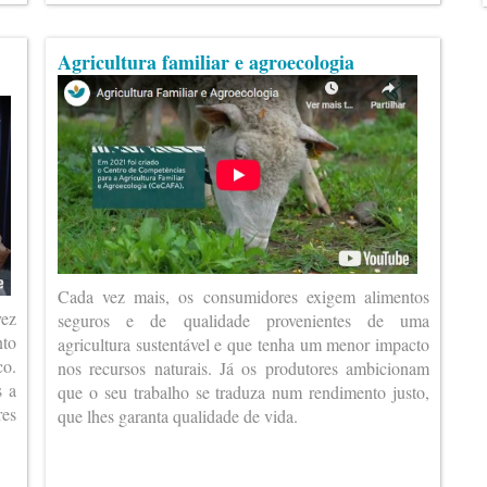
Agricultura familiar e agroecologia
Cada vez mais, os consumidores exigem alimentos
vez
seguros e de qualidade provenientes de uma
nto
agricultura sustentável e que tenha um menor impacto
co.
nos recursos naturais. Já os produtores ambicionam
s a
que o seu trabalho se traduza num rendimento justo,
es
que lhes garanta qualidade de vida.