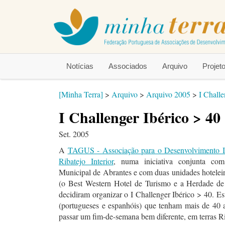
Notícias
Associados
Arquivo
Proje
[Minha Terra]
>
Arquivo
>
Arquivo 2005
>
I Challe
I Challenger Ibérico > 40
Set. 2005
A
TAGUS - Associação para o Desenvolvimento I
Ribatejo Interior
, numa iniciativa conjunta co
Municipal de Abrantes e com duas unidades hoteleir
(o Best Western Hotel de Turismo e a Herdade de
decidiram organizar o I Challenger Ibérico > 40. Es
(portugueses e espanhóis) que tenham mais de 40 a
passar um fim-de-semana bem diferente, em terras Ri