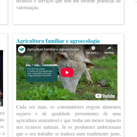
recursos e serviços que têm um enorme potencial de
valorização.
Agricultura familiar e agroecologia
Cada vez mais, os consumidores exigem alimentos
vez
seguros e de qualidade provenientes de uma
nto
agricultura sustentável e que tenha um menor impacto
co.
nos recursos naturais. Já os produtores ambicionam
s a
que o seu trabalho se traduza num rendimento justo,