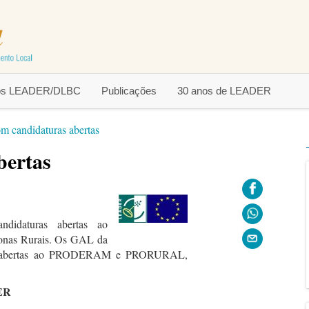
tos LEADER/DLBC
Publicações
30 anos de LEADER
 candidaturas abertas
bertas
didaturas abertas ao
nas Rurais. Os GAL da
ras abertas ao PRODERAM e PRORURAL,
ER