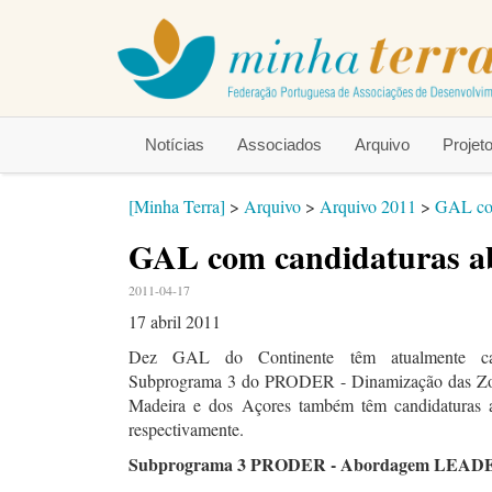
Notícias
Associados
Arquivo
Proje
[Minha Terra]
>
Arquivo
>
Arquivo 2011
>
GAL com
GAL com candidaturas a
2011-04-17
17 abril 2011
Dez GAL do Continente têm atualmente can
Subprograma 3 do PRODER - Dinamização das Zo
Madeira e dos Açores também têm candidatu
respectivamente.
Subprograma 3 PRODER - Abordagem LEAD