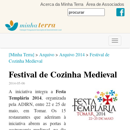
Acerca da Minha Terra
Área de Associados
Toggle
navigati
[Minha Terra]
>
Arquivo
>
Arquivo 2014
>
Festival de
Cozinha Medieval
Festival de Cozinha Medieval
2014-05-06
Festa
A iniciativa integra a
Templária 2014
, organizada
pela ADIRN, entre 22 e 25 de
maio, em Tomar. Os 15
restaurantes que aderiram à
iniciativa abrem as portas à
gastronomia medieval, no dia