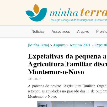
Notícias
Associados
Arquivo
Proje
[Minha Terra]
>
Arquivo
>
Arquivo 2021
>
Expetat
Expetativas da pequena a
Agricultura Familiar disc
Montemor-o-Novo
2021-10-15
A parceria do projeto “Agricultura Familiar: Orga
retomou as atividades no passado dia 11 de outubr
Montemor-o-Novo.