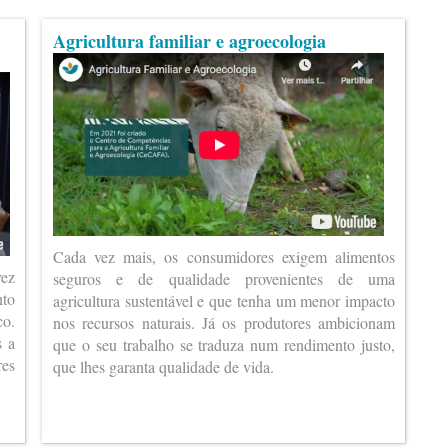
Agricultura familiar e agroecologia
Cada vez mais, os consumidores exigem alimentos
vez
seguros e de qualidade provenientes de uma
nto
agricultura sustentável e que tenha um menor impacto
co.
nos recursos naturais. Já os produtores ambicionam
s a
que o seu trabalho se traduza num rendimento justo,
es
que lhes garanta qualidade de vida.