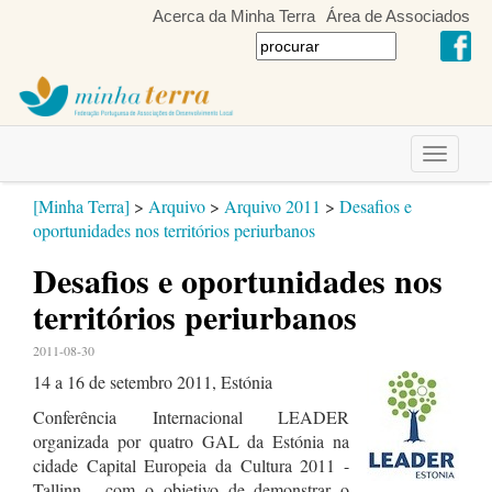
Acerca da Minha Terra
Área de Associados
Toggle
navigati
[Minha Terra]
>
Arquivo
>
Arquivo 2011
>
Desafios e
oportunidades nos territórios periurbanos
Desafios e oportunidades nos
territórios periurbanos
2011-08-30
14 a 16 de setembro 2011, Estónia
Conferência Internacional LEADER
organizada por quatro GAL da Estónia na
cidade Capital Europeia da Cultura 2011 -
Tallinn - com o objetivo de demonstrar o