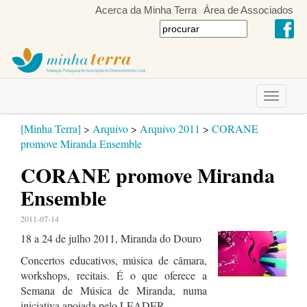
Acerca da Minha Terra
Área de Associados
Toggle
navigati
[Minha Terra]
>
Arquivo
>
Arquivo 2011
>
CORANE
promove Miranda Ensemble
CORANE promove Miranda
Ensemble
2011-07-14
18 a 24 de julho 2011, Miranda do Douro
Concertos educativos, música de câmara,
workshops, recitais. É o que oferece a
Semana de Música de Miranda, numa
iniciativa apoiada pelo LEADER.