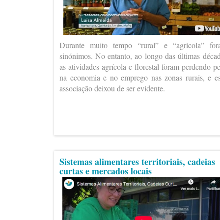
Durante muito tempo “rural” e “agrícola” fo
sinónimos. No entanto, ao longo das últimas déca
as atividades agrícola e florestal foram perdendo p
na economia e no emprego nas zonas rurais, e e
associação deixou de ser evidente.
Sistemas alimentares territoriais, cadeias
curtas e mercados locais