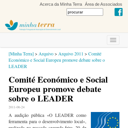
Acerca da Minha Terra
Área de Associados
Toggle
navigati
[Minha Terra]
>
Arquivo
>
Arquivo 2011
>
Comité
Económico e Social Europeu promove debate sobre o
LEADER
Comité Económico e Social
Europeu promove debate
sobre o LEADER
2011-06-24
A audição pública «O LEADER como
ferramenta para o desenvolvimento local»,
realizada na passada segunda-feira, 20 de