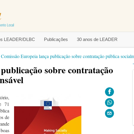
tos LEADER/DLBC
Publicações
30 anos de LEADER
>
Comissão Europeia lança publicação sobre contratação pública social
publicação sobre contratação
nsável
ório,
e 71
blica
os de
rande
 boas