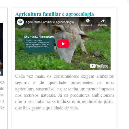
Agricultura familiar e agroecologia
Cada vez mais, os consumidores exigem alimentos
vez
seguros e de qualidade provenientes de uma
nto
agricultura sustentável e que tenha um menor impacto
co.
nos recursos naturais. Já os produtores ambicionam
s a
que o seu trabalho se traduza num rendimento justo,
es
que lhes garanta qualidade de vida.