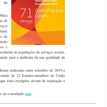
r da
lica
ma de
viços
tante
es de
lusão
ços e
necimento às populações de serviços sociais,
buindo para a melhoria da sua qualidade de
 foram realizadas entre setembro de 2019 e
 estudo de 22 Estados-membros da União
 que estes exemplos sirvam de inspiração e
.
de ser consultado
aqui
.