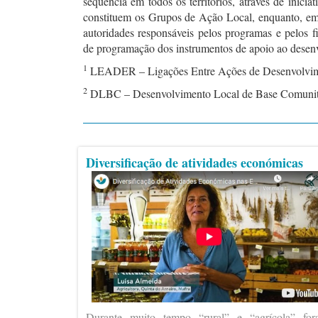
sequência em todos os territórios, através de inicia
constituem os Grupos de Ação Local, enquanto, em 
autoridades responsáveis pelos programas e pelos 
de programação dos instrumentos de apoio ao desenv
1
LEADER – Ligações Entre Ações de Desenvolvim
2
DLBC – Desenvolvimento Local de Base Comunit
Diversificação de atividades económicas
Durante muito tempo “rural” e “agrícola” fo