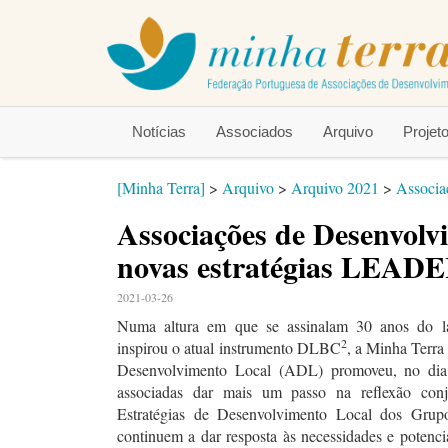
Notícias
Associados
Arquivo
Proje
[Minha Terra]
>
Arquivo
>
Arquivo 2021
>
Associa
Associações de Desenvolv
novas estratégias LEA
2021-03-26
Numa altura em que se assinalam 30 anos do
2
inspirou o atual instrumento DLBC
, a Minha Terra
Desenvolvimento Local (ADL) promoveu, no di
associadas dar mais um passo na reflexão conj
Estratégias de Desenvolvimento Local dos Gru
continuem a dar resposta às necessidades e potenci