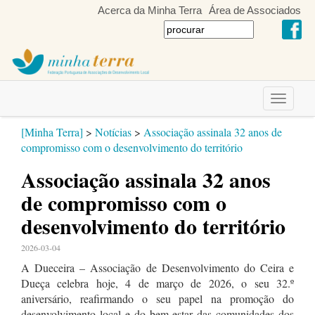
Acerca da Minha Terra
Área de Associados
Toggle
navigati
[Minha Terra]
>
Notícias
>
Associação assinala 32 anos de
compromisso com o desenvolvimento do território
Associação assinala 32 anos
de compromisso com o
desenvolvimento do território
2026-03-04
A Dueceira – Associação de Desenvolvimento do Ceira e
Dueça celebra hoje, 4 de março de 2026, o seu 32.º
aniversário, reafirmando o seu papel na promoção do
desenvolvimento local e do bem‑estar das comunidades dos