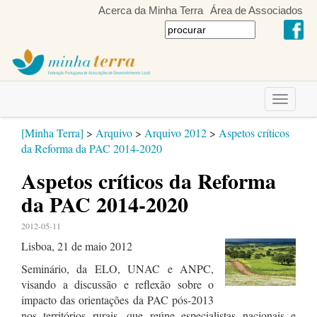
Acerca da Minha Terra
Área de Associados
Toggle
navigati
[Minha Terra]
>
Arquivo
>
Arquivo 2012
>
Aspetos críticos
da Reforma da PAC 2014-2020
Aspetos críticos da Reforma
da PAC 2014-2020
2012-05-11
Lisboa, 21 de maio 2012
Seminário, da ELO, UNAC e ANPC,
visando a discussão e reflexão sobre o
impacto das orientações da PAC pós-2013
nos territórios rurais, que reúne especialistas nacionais e