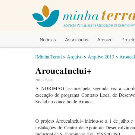
Notícias
Associados
Arquivo
Proje
[Minha Terra]
>
Arquivo
>
Arquivo 2013
>
AroucaI
AroucaInclui+
2013-08-08
A ADRIMAG assume pela segunda vez a coord
execução do programa Contrato Local de Desenvo
Social no concelho de Arouca.
O projeto AroucaInclui+ iniciou-se a 1 de julho e
instalações do Centro de Apoio ao Desenvolvim
Industrial de S. Domingos, Tel. 256 940 080.