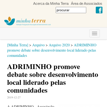
Acerca da Minha Terra
Área de Associados
Toggle
navigati
[Minha Terra]
>
Arquivo
>
Arquivo 2020
>
ADRIMINHO
promove debate sobre desenvolvimento local liderado pelas
comunidades
ADRIMINHO promove
debate sobre desenvolvimento
local liderado pelas
comunidades
2019-12-27
A ADRIMINHO - Associação