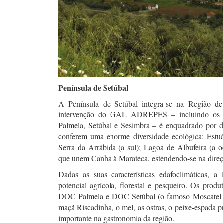
Península de Setúbal
A Península de Setúbal integra-se na Região de
intervenção do GAL ADREPES – incluindo os co
Palmela, Setúbal e Sesimbra – é enquadrado por div
conferem uma enorme diversidade ecológica: Estuá
Serra da Arrábida (a sul); Lagoa de Albufeira (a oe
que unem Canha à Marateca, estendendo-se na direç
Dadas as suas características edafoclimáticas, 
potencial agrícola, florestal e pesqueiro. Os produ
DOC Palmela e DOC Setúbal (o famoso Moscatel de
maçã Riscadinha, o mel, as ostras, o peixe-espada
importante na gastronomia da região.