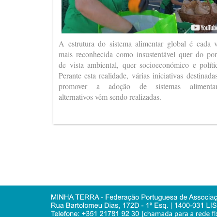
A estrutura do sistema alimentar global é cada 
mais reconhecida como insustentável quer do po
de vista ambiental, quer socioeconómico e políti
Perante esta realidade, várias iniciativas destinada
promover a adoção de sistemas alimentar
alternativos vêm sendo realizadas.