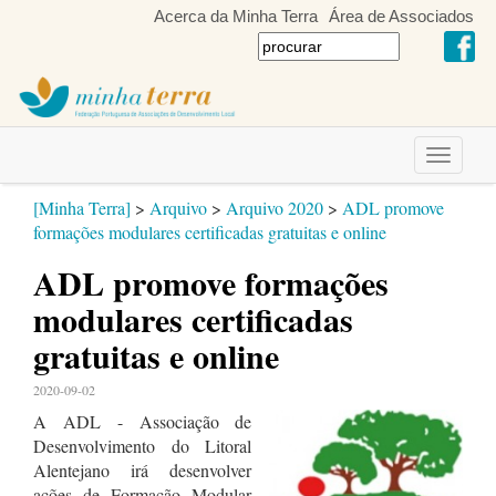
Acerca da Minha Terra
Área de Associados
Toggle
navigati
[Minha Terra]
>
Arquivo
>
Arquivo 2020
>
ADL promove
formações modulares certificadas gratuitas e online
ADL promove formações
modulares certificadas
gratuitas e online
2020-09-02
A ADL - Associação de
Desenvolvimento do Litoral
Alentejano irá desenvolver
ações de Formação Modular