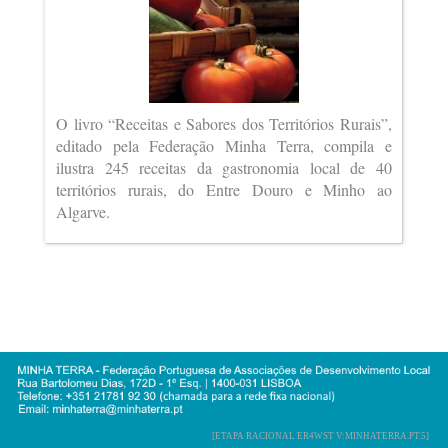
O livro “Receitas e Sabores dos Territórios Rurais”,
editado pela Federação Minha Terra, compila e
ilustra 245 receitas da gastronomia local de 40
territórios rurais, do Entre Douro e Minho ao
Algarve.
[ETAPA RACIONAL ER4WST V:MINHATERRA.PT.5]