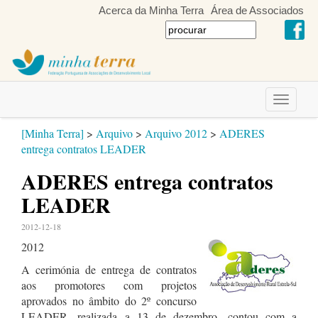
Acerca da Minha Terra
Área de Associados
Toggle
navigati
[Minha Terra]
>
Arquivo
>
Arquivo 2012
>
ADERES
entrega contratos LEADER
ADERES entrega contratos
LEADER
2012-12-18
2012
A cerimónia de entrega de contratos
aos promotores com projetos
aprovados no âmbito do 2º concurso
LEADER, realizada a 13 de dezembro, contou com a