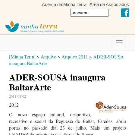
Acerca da Minha Terra
Área de Associados
Toggle
navigati
[Minha Terra]
>
Arquivo
>
Arquivo 2011
>
ADER-SOUSA
inaugura BaltarArte
ADER-SOUSA inaugura
BaltarArte
2011-08-02
2012
O novo espaço cultural, desportivo,
recreativo e social da freguesia de Baltar, Paredes, abriu
portas no passado dia 23 de julho. Mais um projeto
LEADER de referência nas Terras do Sousa.