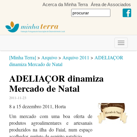
Acerca da Minha Terra
Área de Associados
Toggle
navigati
[Minha Terra]
>
Arquivo
>
Arquivo 2011
>
ADELIAÇOR
dinamiza Mercado de Natal
ADELIAÇOR dinamiza
Mercado de Natal
2011-11-23
8 a 15 dezembro 2011, Horta
Um mercado com uma boa oferta de
produtos agroalimentares e artesanais
produzidos na ilha do Faial, num espaço
acolhedor, repleto de espírito natalício.