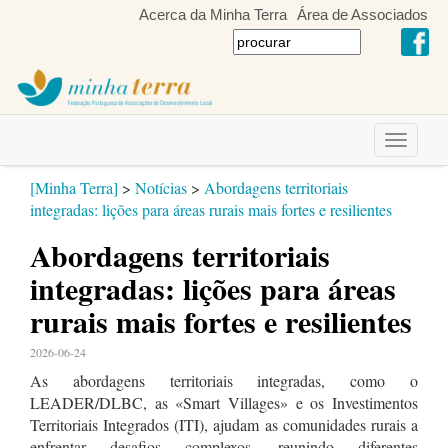
Acerca da Minha Terra
Área de Associados
Toggle
navigati
[Minha Terra]
>
Notícias
>
Abordagens territoriais
integradas: lições para áreas rurais mais fortes e resilientes
Abordagens territoriais
integradas: lições para áreas
rurais mais fortes e resilientes
2026-06-24
As abordagens territoriais integradas, como o
LEADER/DLBC, as «Smart Villages» e os Investimentos
Territoriais Integrados (ITI), ajudam as comunidades rurais a
enfrentar desafios complexos, reunindo diferentes