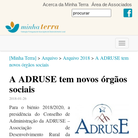
Acerca da Minha Terra
Área de Associados
Toggle
navigati
[Minha Terra]
>
Arquivo
>
Arquivo 2018
>
A ADRUSE tem
novos órgãos sociais
A ADRUSE tem novos órgãos
sociais
2018-01-26
Para o biénio 2018/2020, a
presidência do Conselho de
Administração da ADRUSE –
Associação de
Desenvolvimento Rural da