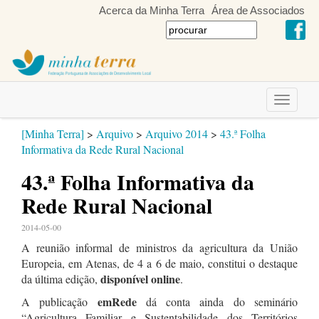
Acerca da Minha Terra
Área de Associados
Toggle
navigati
[Minha Terra]
>
Arquivo
>
Arquivo 2014
>
43.ª Folha
Informativa da Rede Rural Nacional
43.ª Folha Informativa da
Rede Rural Nacional
2014-05-00
A reunião informal de ministros da agricultura da União
Europeia, em Atenas, de 4 a 6 de maio, constitui o destaque
disponível online
da última edição,
.
emRede
A publicação
dá conta ainda do seminário
“Agricultura Familiar e Sustentabilidade dos Territórios