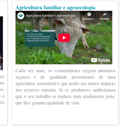
Agricultura familiar e agroecologia
Cada vez mais, os consumidores exigem alimentos
vez
seguros e de qualidade provenientes de uma
nto
agricultura sustentável e que tenha um menor impacto
co.
nos recursos naturais. Já os produtores ambicionam
s a
que o seu trabalho se traduza num rendimento justo,
es
que lhes garanta qualidade de vida.