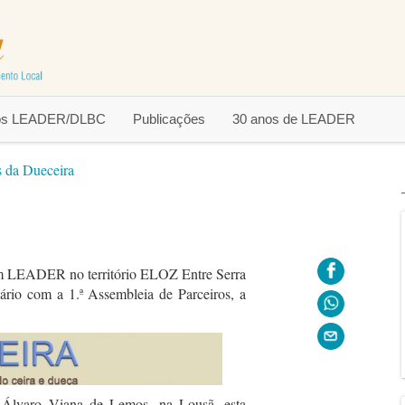
tos LEADER/DLBC
Publicações
30 anos de LEADER
 da Dueceira
em LEADER no território ELOZ Entre Serra
sário com a 1.ª Assembleia de Parceiros, a
 Álvaro Viana de Lemos, na Lousã, esta