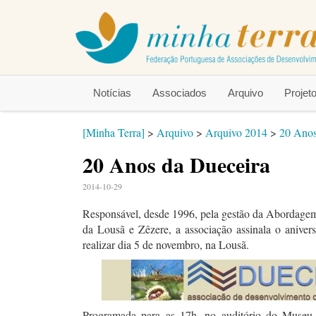
Notícias
Associados
Arquivo
Proje
[Minha Terra]
>
Arquivo
>
Arquivo 2014
>
20 Anos
20 Anos da Dueceira
2014-10-29
Responsável, desde 1996, pela gestão da Abordag
da Lousã e Zêzere, a associação assinala o aniver
realizar dia 5 de novembro, na Lousã.
Programada para as 17h, no auditório do Museu