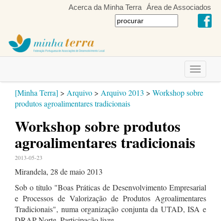
Acerca da Minha Terra
Área de Associados
Toggle
navigati
[Minha Terra]
>
Arquivo
>
Arquivo 2013
>
Workshop sobre
produtos agroalimentares tradicionais
Workshop sobre produtos
agroalimentares tradicionais
2013-05-23
Mirandela, 28 de maio 2013
Sob o título "Boas Práticas de Desenvolvimento Empresarial
e Processos de Valorização de Produtos Agroalimentares
Tradicionais", numa organização conjunta da UTAD, ISA e
DRAP Norte. Participação livre.