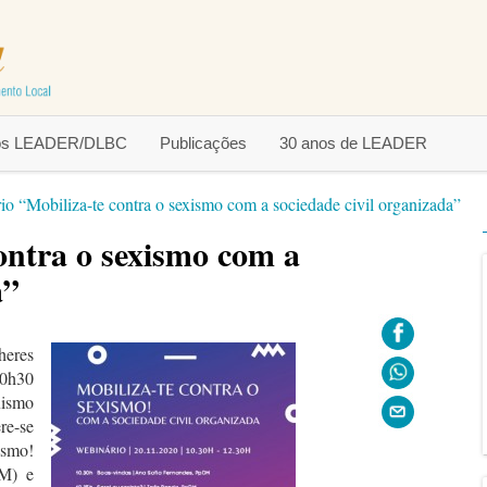
tos LEADER/DLBC
Publicações
30 anos de LEADER
io “Mobiliza-te contra o sexismo com a sociedade civil organizada”
ontra o sexismo com a
a”
heres
10h30
xismo
re-se
ismo!
EM) e