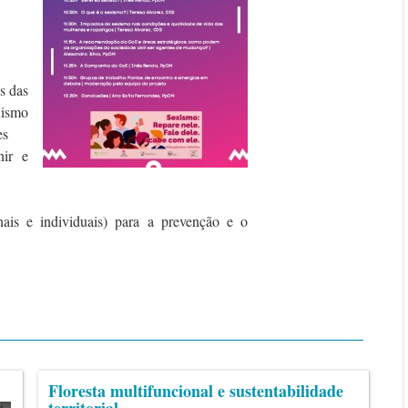
s das
xismo
es
ir e
onais e individuais) para a prevenção e o
Floresta multifuncional e sustentabilidade