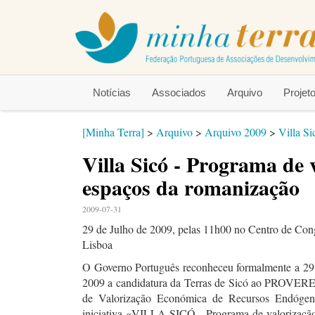
Notícias
Associados
Arquivo
Proje
[Minha Terra]
>
Arquivo
>
Arquivo 2009
>
Villa S
Villa Sicó - Programa de 
espaços da romanização
2009-07-31
29 de Julho de 2009, pelas 11h00 no Centro de Con
Lisboa
O Governo Português reconheceu formalmente a 29
2009 a candidatura da Terras de Sicó ao PROVERE
de Valorização Económica de Recursos Endóge
iniciativa «VILLA SICÓ - Programa de valorizaçã