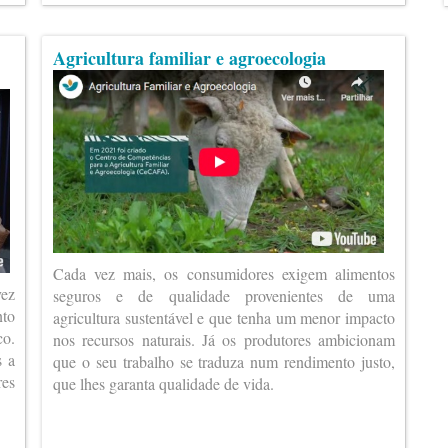
Agricultura familiar e agroecologia
Cada vez mais, os consumidores exigem alimentos
vez
seguros e de qualidade provenientes de uma
nto
agricultura sustentável e que tenha um menor impacto
co.
nos recursos naturais. Já os produtores ambicionam
s a
que o seu trabalho se traduza num rendimento justo,
es
que lhes garanta qualidade de vida.