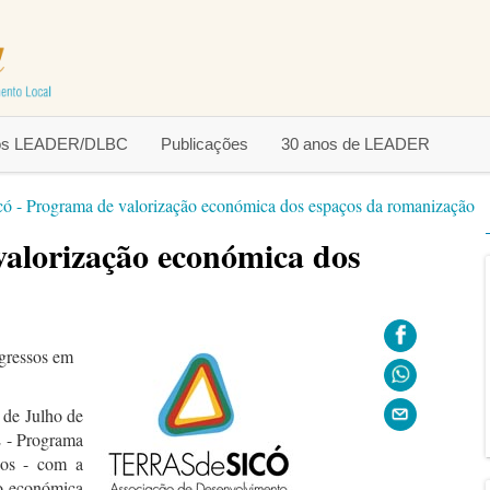
tos LEADER/DLBC
Publicações
30 anos de LEADER
icó - Programa de valorização económica dos espaços da romanização
valorização económica dos
gressos em
 de Julho de
 - Programa
nos - com a
o económica