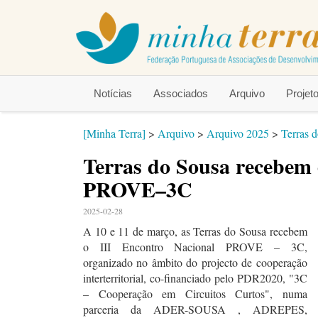
Notícias
Associados
Arquivo
Proje
[Minha Terra]
>
Arquivo
>
Arquivo 2025
>
Terras 
Terras do Sousa recebem 
PROVE–3C
2025-02-28
A 10 e 11 de março, as Terras do Sousa recebem
o III Encontro Nacional PROVE – 3C,
organizado no âmbito do projecto de cooperação
interterritorial, co-financiado pelo PDR2020, "3C
– Cooperação em Circuitos Curtos", numa
parceria da ADER-SOUSA , ADREPES,