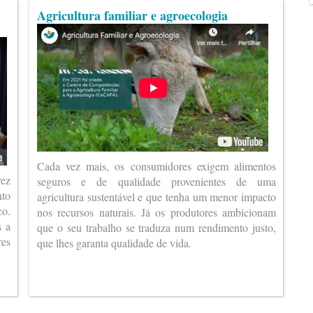
Agricultura familiar e agroecologia
Cada vez mais, os consumidores exigem alimentos
vez
seguros e de qualidade provenientes de uma
nto
agricultura sustentável e que tenha um menor impacto
co.
nos recursos naturais. Já os produtores ambicionam
s a
que o seu trabalho se traduza num rendimento justo,
es
que lhes garanta qualidade de vida.