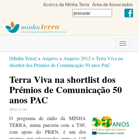
Acerca da Minha Terra
Área de Associados
Toggle
navigati
[Minha Terra]
>
Arquivo
>
Arquivo 2012
>
Terra Viva na
shortlist dos Prémios de Comunicação 50 anos PAC
Terra Viva na shortlist dos
Prémios de Comunicação 50
anos PAC
2012-11-16
O programa de rádio da MINHA
TERRA, numa parceria com a TSF,
com apoio do PRRN, é um dos
projetos pré-selecionados entre as 118