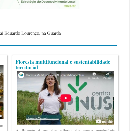
ipal Eduardo Lourenço, na Guarda
Floresta multifuncional e sustentabilidade
territorial
ram
A floresta é um dos pilares do nosso património