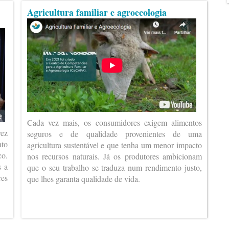
Agricultura familiar e agroecologia
Cada vez mais, os consumidores exigem alimentos
vez
seguros e de qualidade provenientes de uma
nto
agricultura sustentável e que tenha um menor impacto
co.
nos recursos naturais. Já os produtores ambicionam
s a
que o seu trabalho se traduza num rendimento justo,
es
que lhes garanta qualidade de vida.