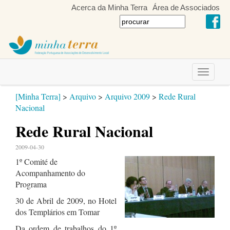
Acerca da Minha Terra
Área de Associados
Toggle
navigati
[Minha Terra]
>
Arquivo
>
Arquivo 2009
>
Rede Rural
Nacional
Rede Rural Nacional
2009-04-30
1º Comité de
Acompanhamento do
Programa
30 de Abril de 2009, no Hotel
dos Templários em Tomar
Da ordem de trabalhos do 1º