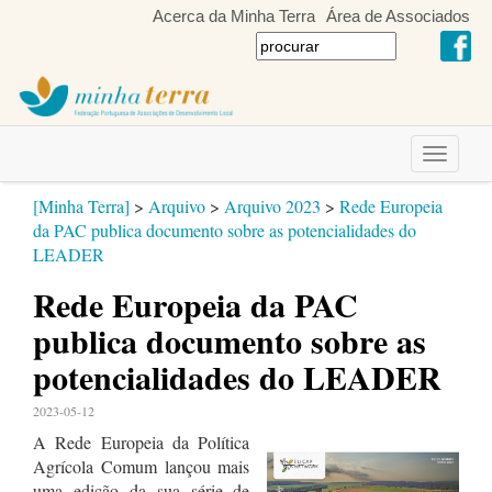
Acerca da Minha Terra
Área de Associados
Toggle
navigati
[Minha Terra]
>
Arquivo
>
Arquivo 2023
>
Rede Europeia
da PAC publica documento sobre as potencialidades do
LEADER
Rede Europeia da PAC
publica documento sobre as
potencialidades do LEADER
2023-05-12
A Rede Europeia da Política
Agrícola Comum lançou mais
uma edição da sua série de