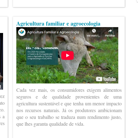
Agricultura familiar e agroecologia
Cada vez mais, os consumidores exigem alimentos
vez
seguros e de qualidade provenientes de uma
nto
agricultura sustentável e que tenha um menor impacto
co.
nos recursos naturais. Já os produtores ambicionam
s a
que o seu trabalho se traduza num rendimento justo,
es
que lhes garanta qualidade de vida.