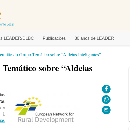
tos LEADER/DLBC
Publicações
30 anos de LEADER
reunião do Grupo Temático sobre “Aldeias Inteligentes”
 Temático sobre “Aldeias
ias
vas
 de
o à
ias