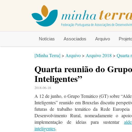
Notícias
Associados
Arquivo
Proje
[Minha Terra]
>
Arquivo
>
Arquivo 2018
>
Quarta 
Quarta reunião do Grupo
Inteligentes”
2018-06-18
A 12 de junho, o Grupo Temático (GT) sobre “Alde
Inteligentes” reunido em Bruxelas discutiu perspeti
futuras de trabalho temático da Rede Europeia
Desenvolvimento Rural, nomeadamente o apoi
implementação de ideias para sustentar
alde
inteligentes
.