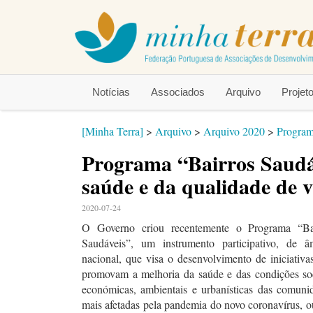
Notícias
Associados
Arquivo
Proje
[Minha Terra]
>
Arquivo
>
Arquivo 2020
>
Program
Programa “Bairros Saudá
saúde e da qualidade de 
2020-07-24
O Governo criou recentemente o Programa “Ba
Saudáveis”, um instrumento participativo, de â
nacional, que visa o desenvolvimento de iniciativa
promovam a melhoria da saúde e das condições soc
económicas, ambientais e urbanísticas das comuni
mais afetadas pela pandemia do novo coronavírus, o