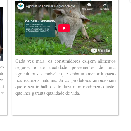
Cada vez mais, os consumidores exigem alimentos
vez
seguros e de qualidade provenientes de uma
nto
agricultura sustentável e que tenha um menor impacto
co.
nos recursos naturais. Já os produtores ambicionam
s a
que o seu trabalho se traduza num rendimento justo,
es
que lhes garanta qualidade de vida.