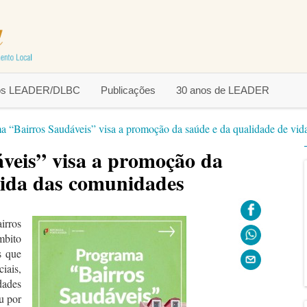
tos LEADER/DLBC
Publicações
30 anos de LEADER
a “Bairros Saudáveis” visa a promoção da saúde e da qualidade de vi
veis” visa a promoção da
vida das comunidades
irros
mbito
s que
iais,
dades
u por