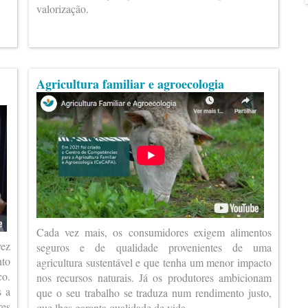
valorização.
Agricultura familiar e agroecologia
Cada vez mais, os consumidores exigem alimentos
vez
seguros e de qualidade provenientes de uma
nto
agricultura sustentável e que tenha um menor impacto
co.
nos recursos naturais. Já os produtores ambicionam
s a
que o seu trabalho se traduza num rendimento justo,
es
que lhes garanta qualidade de vida.