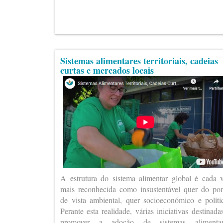
Sistemas alimentares territoriais, cadeias
curtas e mercados locais
A estrutura do sistema alimentar global é cada 
mais reconhecida como insustentável quer do po
de vista ambiental, quer socioeconómico e políti
Perante esta realidade, várias iniciativas destinada
promover a adoção de sistemas alimentar