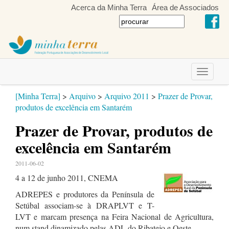
Acerca da Minha Terra
Área de Associados
Toggle
navigati
[Minha Terra]
>
Arquivo
>
Arquivo 2011
>
Prazer de Provar,
produtos de excelência em Santarém
Prazer de Provar, produtos de
excelência em Santarém
2011-06-02
4 a 12 de junho 2011, CNEMA
ADREPES e produtores da Península de
Setúbal associam-se à DRAPLVT e T-
LVT e marcam presença na Feira Nacional de Agricultura,
num stand dinamizado pelas ADL do Ribatejo e Oeste.