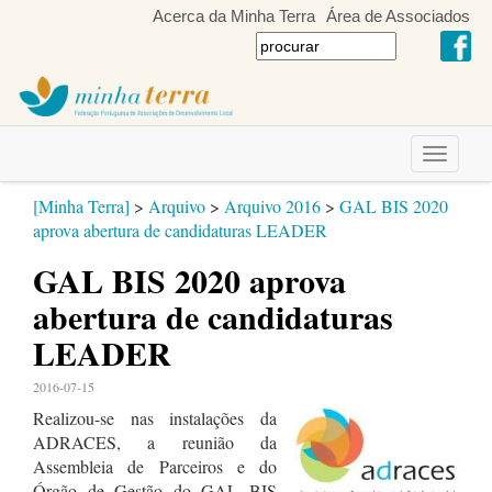
Acerca da Minha Terra
Área de Associados
Toggle
navigati
[Minha Terra]
>
Arquivo
>
Arquivo 2016
>
GAL BIS 2020
aprova abertura de candidaturas LEADER
GAL BIS 2020 aprova
abertura de candidaturas
LEADER
2016-07-15
Realizou-se nas instalações da
ADRACES, a reunião da
Assembleia de Parceiros e do
Órgão de Gestão do GAL BIS