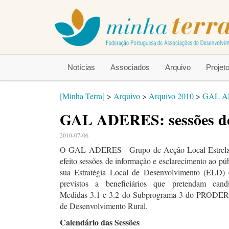
Notícias
Associados
Arquivo
Proje
[Minha Terra]
>
Arquivo
>
Arquivo 2010
>
GAL AD
GAL ADERES: sessões d
2010-07-06
O GAL ADERES - Grupo de Acção Local Estrela 
efeito sessões de informação e esclarecimento ao púb
sua Estratégia Local de Desenvolvimento (ELD) 
previstos a beneficiários que pretendam candi
Medidas 3.1 e 3.2 do Subprograma 3 do PRODER
de Desenvolvimento Rural.
Calendário das Sessões