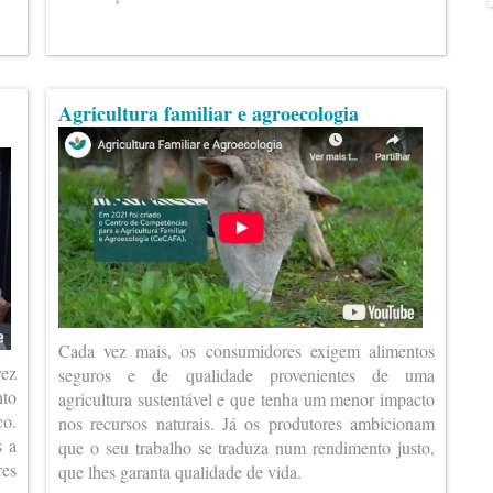
Agricultura familiar e agroecologia
Cada vez mais, os consumidores exigem alimentos
vez
seguros e de qualidade provenientes de uma
nto
agricultura sustentável e que tenha um menor impacto
co.
nos recursos naturais. Já os produtores ambicionam
s a
que o seu trabalho se traduza num rendimento justo,
es
que lhes garanta qualidade de vida.