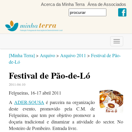
Acerca da Minha Terra
Área de Associados
Toggle
navigati
[Minha Terra]
>
Arquivo
>
Arquivo 2011
>
Festival de Pão-
de-Ló
Festival de Pão-de-Ló
2011-04-10
Felgueiras, 16-17 abril 2011
A
ADER-SOUSA
é parceira na organização
deste evento, promovido pela C.M. de
Felgueiras, que tem por objetivo promover a
doçaria tradicional e dinamizar a atividade do sector. No
Mosteiro de Pombeiro. Entrada livre.