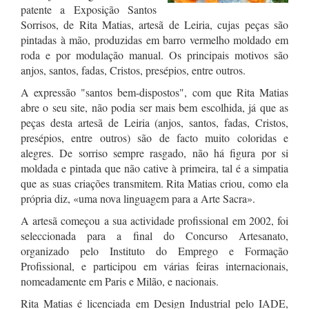
patente a Exposição Santos
Sorrisos, de Rita Matias, artesã de Leiria, cujas peças são
pintadas à mão, produzidas em barro vermelho moldado em
roda e por modulação manual. Os principais motivos são
anjos, santos, fadas, Cristos, presépios, entre outros.
A expressão "santos bem-dispostos", com que Rita Matias
abre o seu site, não podia ser mais bem escolhida, já que as
peças desta artesã de Leiria (anjos, santos, fadas, Cristos,
presépios, entre outros) são de facto muito coloridas e
alegres. De sorriso sempre rasgado, não há figura por si
moldada e pintada que não cative à primeira, tal é a simpatia
que as suas criações transmitem. Rita Matias criou, como ela
própria diz, «uma nova linguagem para a Arte Sacra».
A artesã começou a sua actividade profissional em 2002, foi
seleccionada para a final do Concurso Artesanato,
organizado pelo Instituto do Emprego e Formação
Profissional, e participou em várias feiras internacionais,
nomeadamente em Paris e Milão, e nacionais.
Rita Matias é licenciada em Design Industrial pelo IADE,