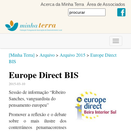
Acerca da Minha Terra
Área de Associados
Toggle
navigati
[Minha Terra]
>
Arquivo
>
Arquivo 2015
>
Europe Direct
BIS
Europe Direct BIS
2015-03-10
Sessão de informação “Ribeiro
Sanches, vanguardista do
pensamento europeu”
Promover a reflexão e o debate
sobre o mais ilustre dos
conterrâneos penamacorenses