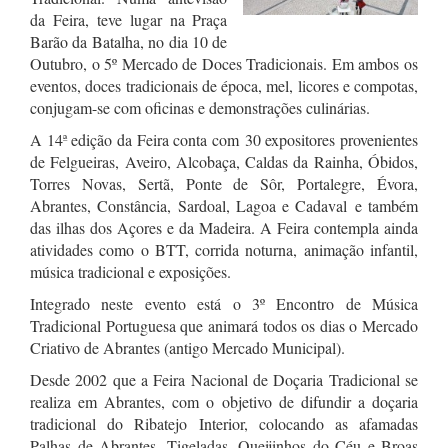
da Feira, teve lugar na Praça
Barão da Batalha, no dia 10 de
Outubro, o 5º Mercado de Doces Tradicionais. Em ambos os
eventos, doces tradicionais de época, mel, licores e compotas,
conjugam-se com oficinas e demonstrações culinárias.
A 14ª edição da Feira conta com 30 expositores provenientes
de Felgueiras, Aveiro, Alcobaça, Caldas da Rainha, Óbidos,
Torres Novas, Sertã, Ponte de Sôr, Portalegre, Évora,
Abrantes, Constância, Sardoal, Lagoa e Cadaval e também
das ilhas dos Açores e da Madeira. A Feira contempla ainda
atividades como o BTT, corrida noturna, animação infantil,
música tradicional e exposições.
Integrado neste evento está o 3º Encontro de Música
Tradicional Portuguesa que animará todos os dias o Mercado
Criativo de Abrantes (antigo Mercado Municipal).
Desde 2002 que a Feira Nacional de Doçaria Tradicional se
realiza em Abrantes, com o objetivo de difundir a doçaria
tradicional do Ribatejo Interior, colocando as afamadas
Palhas de Abrantes, Tigeladas, Queijinhos do Céu e Broas