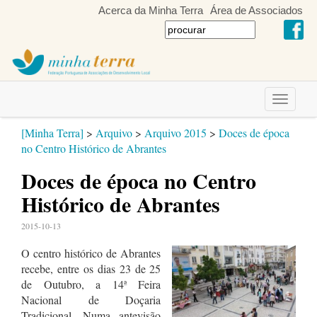
Acerca da Minha Terra
Área de Associados
Toggle
navigati
[Minha Terra]
>
Arquivo
>
Arquivo 2015
>
Doces de época
no Centro Histórico de Abrantes
Doces de época no Centro
Histórico de Abrantes
2015-10-13
O centro histórico de Abrantes
recebe, entre os dias 23 de 25
de Outubro, a 14ª Feira
Nacional de Doçaria
Tradicional. Numa antevisão