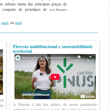
nção urbana numa das principais praças de
 conjunto de protótipos de
eco-houses
,
aqui
, ou
aqui
.
Floresta multifuncional e sustentabilidade
territorial
ram
A floresta é um dos pilares do nosso património
das
ambiental, económico e social. Para além da produção