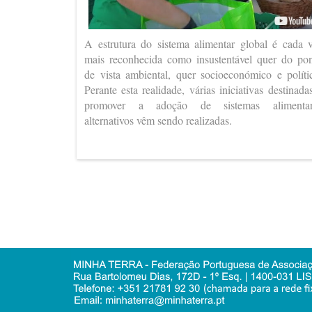
A estrutura do sistema alimentar global é cada 
mais reconhecida como insustentável quer do po
de vista ambiental, quer socioeconómico e políti
Perante esta realidade, várias iniciativas destinada
promover a adoção de sistemas alimentar
alternativos vêm sendo realizadas.