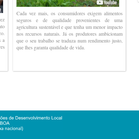
Cada vez mais, os consumidores exigem alimentos
vez
seguros e de qualidade provenientes de uma
nto
agricultura sustentável e que tenha um menor impacto
co.
nos recursos naturais. Já os produtores ambicionam
s a
que o seu trabalho se traduza num rendimento justo,
es
que lhes garanta qualidade de vida.