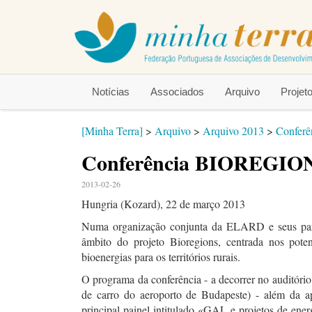
Notícias
Associados
Arquivo
Proje
[Minha Terra]
>
Arquivo
>
Arquivo 2013
>
Confer
Conferência BIOREGIO
2013-02-26
Hungria (Kozard), 22 de março 2013
Numa organização conjunta da ELARD e seus par
âmbito do projeto Bioregions, centrada nos poten
bioenergias para os territórios rurais.
O programa da conferência - a decorrer no auditóri
de carro do aeroporto de Budapeste) - além da a
principal painel intitulado «GAL e projetos de ener