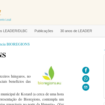
tos LEADER/DLBC
Publicações
30 anos de LEADER
ência BIOREGIONS
NS
ceiros húngaros, no
ciais benefícios das
o municipal de Kozard (a cerca de uma hora
presentação do Bioregions, contempla um
gias renováveis no norte da Hungria». (Ver