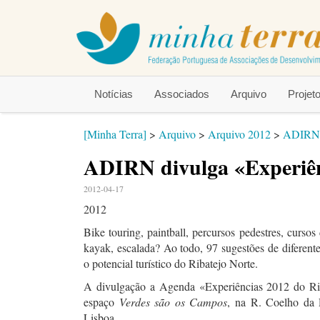
Notícias
Associados
Arquivo
Proje
[Minha Terra]
>
Arquivo
>
Arquivo 2012
>
ADIRN d
ADIRN divulga «Experiên
2012-04-17
2012
Bike touring, paintball, percursos pedestres, curs
kayak, escalada? Ao todo, 97 sugestões de diferent
o potencial turístico do Ribatejo Norte.
A divulgação a Agenda «Experiências 2012 do Riba
espaço
Verdes são os Campos
, na R. Coelho da
Lisboa.