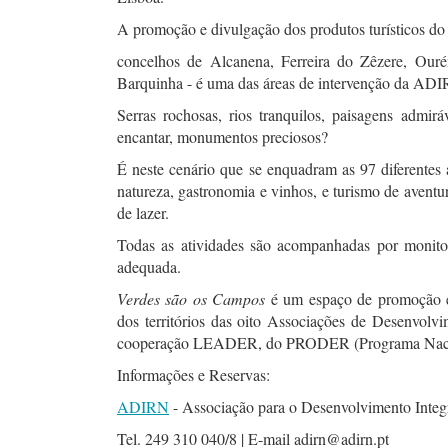
A promoção e divulgação dos produtos turísticos do 
concelhos de Alcanena, Ferreira do Zêzere, Our
Barquinha - é uma das áreas de intervenção da AD
Serras rochosas, rios tranquilos, paisagens admirá
encantar, monumentos preciosos?
É neste cenário que se enquadram as 97 diferentes a
natureza, gastronomia e vinhos, e turismo de avent
de lazer.
Todas as atividades são acompanhadas por monito
adequada.
Verdes são os Campos
é um espaço de promoção e v
dos territórios das oito Associações de Desenvol
cooperação LEADER, do PRODER (Programa Nacio
Informações e Reservas:
ADIRN
- Associação para o Desenvolvimento Integ
Tel. 249 310 040/8 | E-mail adirn@adirn.pt