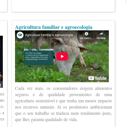
Agricultura familiar e agroecologia
Cada vez mais, os consumidores exigem alimentos
vez
seguros e de qualidade provenientes de uma
nto
agricultura sustentável e que tenha um menor impacto
co.
nos recursos naturais. Já os produtores ambicionam
s a
que o seu trabalho se traduza num rendimento justo,
es
que lhes garanta qualidade de vida.