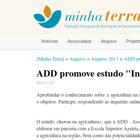
Notícias
Associados
Arquivo
Proje
[Minha Terra]
>
Arquivo
>
Arquivo 2013
>
ADD pro
ADD promove estudo "Ino
2013-11-27
Aprofundar o conhecimento sobre a agricultura na 
o objetivo. Participe, respondendo ao inquérito onlin
O estudo «Inovar na agricultura», que a ADD - As
elaborar em parceria com a Escola Superior Agrária
a agricultura na região, bem como das potencialidad