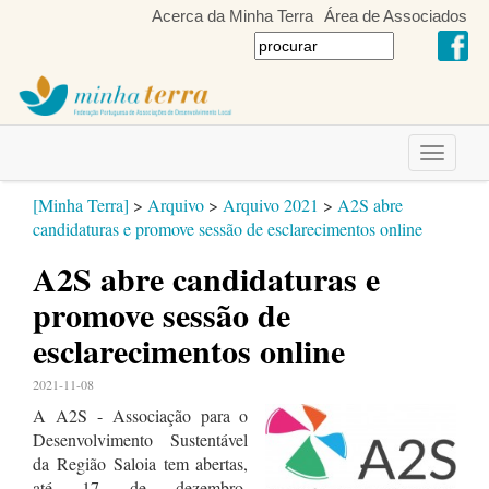
Acerca da Minha Terra
Área de Associados
Toggle
navigati
[Minha Terra]
>
Arquivo
>
Arquivo 2021
>
A2S abre
candidaturas e promove sessão de esclarecimentos online
A2S abre candidaturas e
promove sessão de
esclarecimentos online
2021-11-08
A A2S - Associação para o
Desenvolvimento Sustentável
da Região Saloia tem abertas,
até 17 de dezembro,