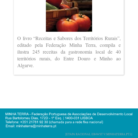
O livro “Receitas e Sabores dos Territórios Rurais”,
editado pela Federação Minha Terra, compila e
ilustra 245 receitas da gastronomia local de 40
territórios rurais, do Entre Douro e Minho ao
Algarve.
[ETAPA RACIONAL ER4WST V:MINHATERRA.PT.5]